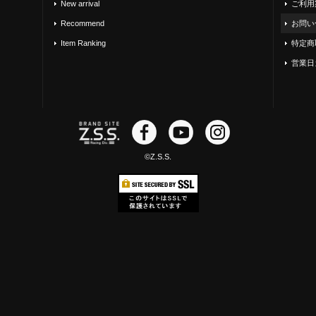
New arrival
ご利用
Recommend
お問い
Item Ranking
特定商
営業日
©Z.S.S.