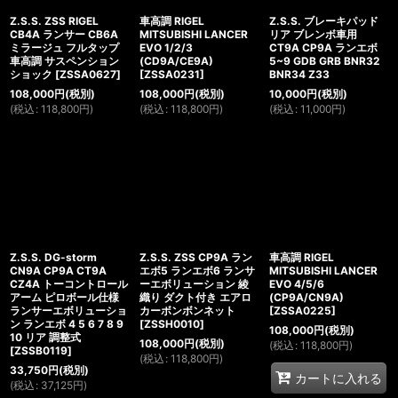
Z.S.S. ZSS RIGEL
車高調 RIGEL
Z.S.S. ブレーキパッド
CB4A ランサー CB6A
MITSUBISHI LANCER
リア ブレンボ車用
ミラージュ フルタップ
EVO 1/2/3
CT9A CP9A ランエボ
車高調 サスペンション
(CD9A/CE9A)
5~9 GDB GRB BNR32
ショック
[
ZSSA0627
]
[
ZSSA0231
]
BNR34 Z33
108,000
円
(税別)
108,000
円
(税別)
10,000
円
(税別)
(
税込
:
118,800
円
)
(
税込
:
118,800
円
)
(
税込
:
11,000
円
)
Z.S.S. DG-storm
Z.S.S. ZSS CP9A ラン
車高調 RIGEL
CN9A CP9A CT9A
エボ5 ランエボ6 ランサ
MITSUBISHI LANCER
CZ4A トーコントロール
ーエボリューション 綾
EVO 4/5/6
アーム ピロボール仕様
織り ダクト付き エアロ
(CP9A/CN9A)
ランサーエボリューショ
カーボンボンネット
[
ZSSA0225
]
ン ランエボ 4 5 6 7 8 9
[
ZSSH0010
]
108,000
円
(税別)
10 リア 調整式
108,000
円
(税別)
(
税込
:
118,800
円
)
[
ZSSB0119
]
(
税込
:
118,800
円
)
33,750
円
(税別)
カートに入れる
(
税込
:
37,125
円
)