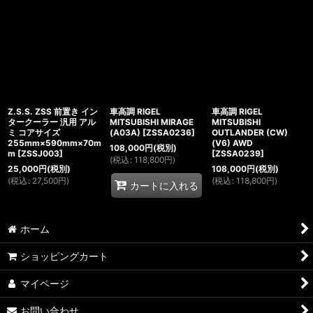
Z.S.S. ZSS 前置き イン
車高調 RIGEL
車高調 RIGEL
タークーラー 汎用 アル
MITSUBISHI MIRAGE
MITSUBISHI
ミ コアサイズ
(A03A)
[
ZSSA0236
]
OUTLANDER (CW)
255mm×590mm×70m
(V6) AWD
108,000
円
(税別)
m
[
ZSSJ003
]
[
ZSSA0239
]
(
税込
:
118,800
円
)
25,000
円
(税別)
108,000
円
(税別)
(
税込
:
27,500
円
)
(
税込
:
118,800
円
)
カートに入れる
ホーム
ショッピングカート
マイページ
お問い合わせ