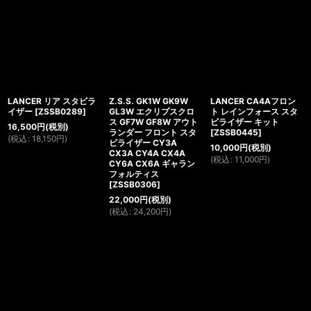
LANCER リア スタビラ
Z.S.S. GK1W GK9W
LANCER CA4Aフロン
イザー
[
ZSSB0289
]
GL3W エクリプスクロ
ト レインフォース スタ
ス GF7W GF8W アウト
ビライザー キット
16,500
円
(税別)
ランダー フロント スタ
[
ZSSB0445
]
(
税込
:
18,150
円
)
ビライザー CY3A
10,000
円
(税別)
CX3A CY4A CX4A
(
税込
:
11,000
円
)
CY6A CX6A ギャラン
フォルティス
[
ZSSB0306
]
22,000
円
(税別)
(
税込
:
24,200
円
)