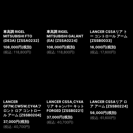
車高調 RIGEL
車高調 RIGEL
LANCER CS5Aリア ト
MITSUBISHI FTO
MITSUBISHI GALANT
ー コントロール アーム
(DE3A)
[
ZSSA0232
]
(EA)
[
ZSSA0224
]
[
ZSSB0033
]
108,000
円
(税別)
108,000
円
(税別)
16,000
円
(税別)
(
税込
:
118,800
円
)
(
税込
:
118,800
円
)
(
税込
:
17,600
円
)
LANCER
LANCER CS5A,CY4A
LANCER CS5Aリア ロ
GF7W,CW5W,CY4Aフ
リア キャンバー キット
ア アーム
[
ZSSB0224
]
ロント ロア コントロー
FORGED
[
ZSSB0221
]
56,000
円
(税別)
ル アーム
[
ZSSB0204
]
37,000
円
(税別)
(
税込
:
61,600
円
)
37,000
円
(税別)
(
税込
:
40,700
円
)
(
税込
:
40,700
円
)