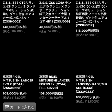
Z.S.S. ZSS CT9A ラン
Z.S.S. ZSS CZ4A ラン
Z.S.S. ZSS CZ4A ラン
エボ8 ランエボ9 ランサ
エボ10 ランエボX ラン
エボ10 ランエボX ラン
ーエボリューション 綾
サーエボリューション
サーエボリューション
織り ダクト付き エアロ
純正交換タイプ 大型 イ
純正形状 ノーマル形状
カーボンボンネット
ンタークーラー アルミ
綾織り ダクト付 エアロ
[
ZSSH0002
]
コア 4B11
[
ZSSJ006
]
カーボンボンネット
[
ZSSH0012
]
148,000
円
(税別)
48,000
円
(税別)
118,000
円
(税別)
(
税込
:
162,800
円
)
(
税込
:
52,800
円
)
(
税込
:
129,800
円
)
車高調 RIGEL
車高調 RIGEL
車高調 RIGEL
MITSUBISHI LANCER
MITSUBISHI LANCER
MITSUBISHI
EVO X (CZ4A)
FORTIS EX (CY4A)
LANCER/VIRAGE/MIR
[
ZSSA0228
]
[
ZSSA0229
]
AGE (CJ4A)
[
ZSSA0222
]
108,000
円
(税別)
108,000
円
(税別)
108,000
円
(税別)
(
税込
:
118,800
円
)
(
税込
:
118,800
円
)
(
税込
:
118,800
円
)
カートに入れる