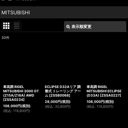
MITSUBISHI
表示順変更
閉じる
30
件
表示数
:
並び順
:
絞り込む
車高調 RIGEL
ECLIPSE D32Aリア 調
車高調 RIGEL
MITSUBISHI 3000 GT
整式 トレーリング アー
MITSUBISHI ECLIPSE
(Z15A/Z16A) AWD
ム
[
ZSSB0068
]
(D33A)
[
ZSSA0227
]
[
ZSSA0234
]
28,000
円
(税別)
108,000
円
(税別)
108,000
円
(税別)
(
税込
:
30,800
円
)
(
税込
:
118,800
円
)
(
税込
:
118,800
円
)