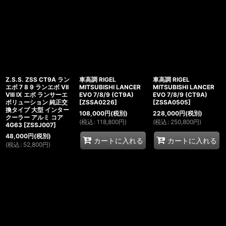
Z.S.S. ZSS CT9A ラン
車高調 RIGEL
車高調 RIGEL
エボ 7 8 9 ランエボ VII
MITSUBISHI LANCER
MITSUBISHI LANCER
VIII IX エボ ランサーエ
EVO 7/8/9 (CT9A)
EVO 7/8/9 (CT9A)
ボリューション 純正交
[
ZSSA0226
]
[
ZSSA0505
]
換タイプ 大型 インター
108,000
円
(税別)
228,000
円
(税別)
クーラー アルミ コア
(
税込
:
118,800
円
)
(
税込
:
250,800
円
)
4G63
[
ZSSJ007
]
48,000
円
(税別)
カートに入れる
カートに入れる
(
税込
:
52,800
円
)