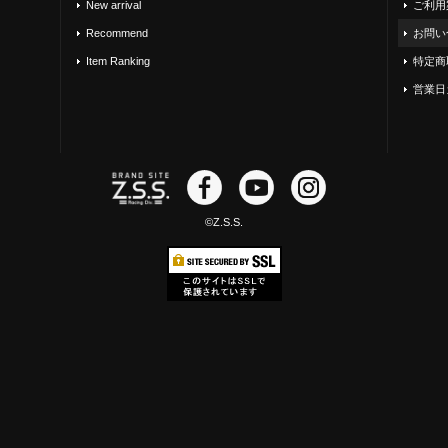
New arrival
ご利用
Recommend
お問い
Item Ranking
特定商
営業日
©Z.S.S.