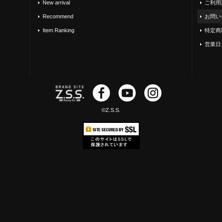
New arrival
ご利用
Recommend
お問い
Item Ranking
特定商
営業日
©Z.S.S.