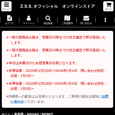
Z.S.S. オフィシャル オンラインストア
メニュー
カート
カテゴリ
マイページ
商品検索
ご利用案内
問い合わせ
※一部大型商品を除き、営業日15時までの注文確定で即日発送いた
します。
※一部大型商品を除き、営業日15時までの注文確定で即日発送いた
します。
※本日は休業日のため翌営業日出荷となります。
※冬季休業：2025年12月29日〜2026年1月4日 問い合わせ対応・
出荷：1月5日〜
※冬季休業：2025年12月29日〜2026年1月4日 問い合わせ対応・
出荷：1月5日〜
※沖縄県への配送はお見積りとなります。ご希望の場合は個別に
お問
い合わせ
くださいませ。
ホーム
>
車高調
>
NISSAN / INFINITI