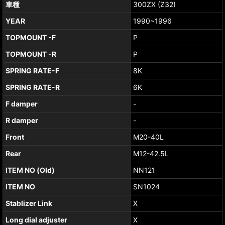
車種
300ZX (Z32)
YEAR
1990~1996
TOPMOUNT -F
P
TOPMOUNT -R
P
SPRING RATE-F
8K
SPRING RATE-R
6K
F damper
-
R damper
-
Front
M20-40L
Rear
M12-42.5L
ITEM NO (Old)
NN121
ITEM NO
SN1024
Stablizer Link
X
Long dial adjuster
X