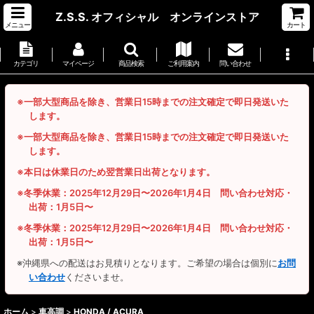
Z.S.S. オフィシャル オンラインストア
メニュー
カート
カテゴリ
マイページ
商品検索
ご利用案内
問い合わせ
※一部大型商品を除き、営業日15時までの注文確定で即日発送いた
します。
※一部大型商品を除き、営業日15時までの注文確定で即日発送いた
します。
※本日は休業日のため翌営業日出荷となります。
※冬季休業：2025年12月29日〜2026年1月4日 問い合わせ対応・
出荷：1月5日〜
※冬季休業：2025年12月29日〜2026年1月4日 問い合わせ対応・
出荷：1月5日〜
※沖縄県への配送はお見積りとなります。ご希望の場合は個別に
お問
い合わせ
くださいませ。
ホーム
>
車高調
>
HONDA / ACURA