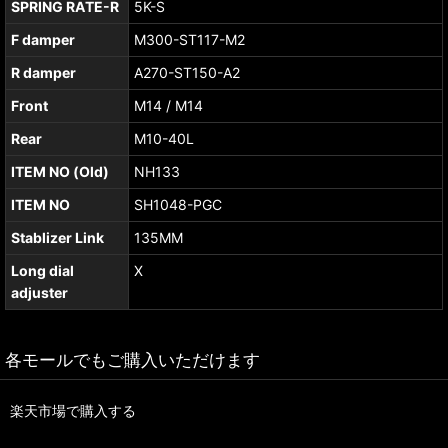
SPRING RATE-R
5K-S
F damper
M300-ST117-M2
R damper
A270-ST150-A2
Front
M14 / M14
Rear
M10-40L
ITEM NO (Old)
NH133
ITEM NO
SH1048-PGC
Stablizer Link
135MM
Long dial
X
adjuster
各モールでもご購入いただけます
楽天市場で購入する