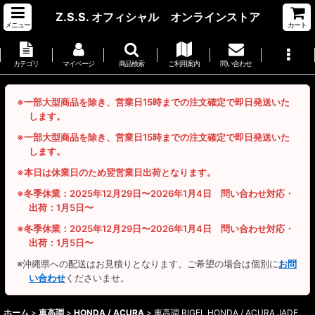
Z.S.S. オフィシャル オンラインストア
メニュー
カート
カテゴリ
マイページ
商品検索
ご利用案内
問い合わせ
※一部大型商品を除き、営業日15時までの注文確定で即日発送いた
します。
※一部大型商品を除き、営業日15時までの注文確定で即日発送いた
します。
※本日は休業日のため翌営業日出荷となります。
※冬季休業：2025年12月29日〜2026年1月4日 問い合わせ対応・
出荷：1月5日〜
※冬季休業：2025年12月29日〜2026年1月4日 問い合わせ対応・
出荷：1月5日〜
※沖縄県への配送はお見積りとなります。ご希望の場合は個別に
お問
い合わせ
くださいませ。
ホーム
>
車高調
>
HONDA / ACURA
>
車高調 RIGEL HONDA / ACURA JADE