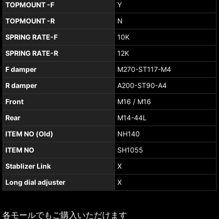
TOPMOUNT -F
Y
TOPMOUNT -R
N
SPRING RATE-F
10K
SPRING RATE-R
12K
F damper
M270-ST117-M4
R damper
A200-ST90-A4
Front
M16 / M16
Rear
M14-44L
ITEM NO (Old)
NH140
ITEM NO
SH1055
Stablizer Link
X
Long dial adjuster
X
各モールでもご購入いただけます