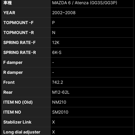
車種
MAZDA 6 / Atenza (GG3S/GG3P)
YEAR
2002~2008
TOPMOUNT -F
P
TOPMOUNT -R
N
SPRING RATE-F
12K
SPRING RATE-R
6K-S
F damper
-
R damper
-
Front
?42.2
Rear
M12-62L
ITEM NO (Old)
NM210
ITEM NO
SM2010
Stablizer Link
X
Long dial adjuster
X