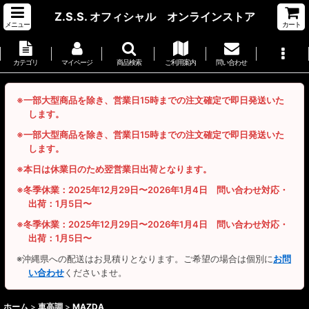
Z.S.S. オフィシャル オンラインストア
メニュー
カート
カテゴリ
マイページ
商品検索
ご利用案内
問い合わせ
※一部大型商品を除き、営業日15時までの注文確定で即日発送いた
します。
※一部大型商品を除き、営業日15時までの注文確定で即日発送いた
します。
※本日は休業日のため翌営業日出荷となります。
※冬季休業：2025年12月29日〜2026年1月4日 問い合わせ対応・
出荷：1月5日〜
※冬季休業：2025年12月29日〜2026年1月4日 問い合わせ対応・
出荷：1月5日〜
※沖縄県への配送はお見積りとなります。ご希望の場合は個別に
お問
い合わせ
くださいませ。
ホーム
>
車高調
>
MAZDA