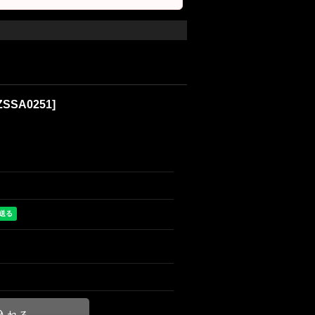
ZSSA0251
]