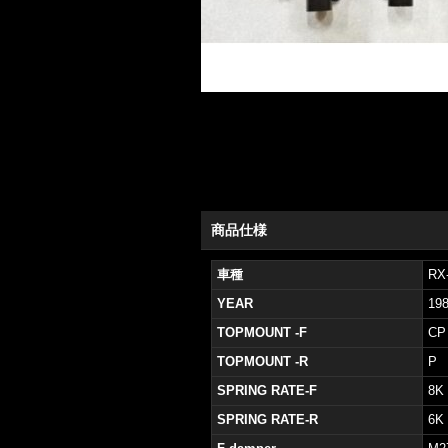
商品仕様
車種
RX
YEAR
19
TOPMOUNT -F
CP
TOPMOUNT -R
P
SPRING RATE-F
8K
SPRING RATE-R
6K