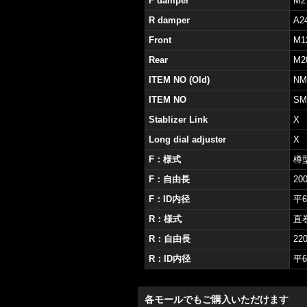
F damper
M2
R damper
A2
Front
M1
Rear
M2
ITEM NO (Old)
NM
ITEM NO
SM
Stablizer Link
X
Long dial adjuster
X
F：様式
樽
F：自由長
20
F：ID内径
平6
R：様式
直
R：自由長
22
R：ID内径
平6
各モールでもご購入いただけます