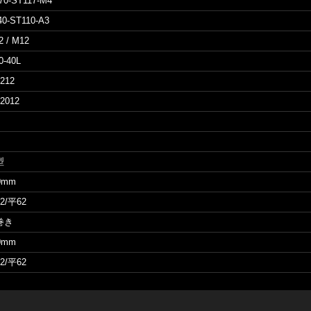
70-ST117-M4
40-ST110-A3
2 / M12
0-40L
212
2012
型
0mm
2/平62
巻き
0mm
2/平62