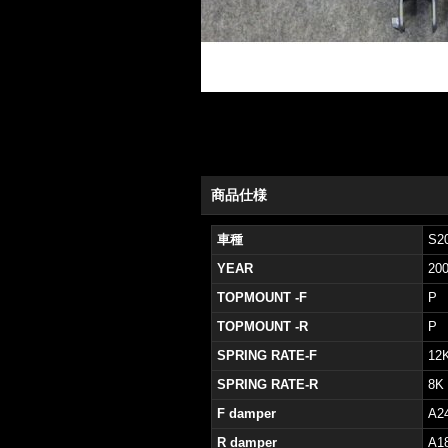
商品仕様
車種
S2
YEAR
20
TOPMOUNT -F
P
TOPMOUNT -R
P
SPRING RATE-F
12
SPRING RATE-R
8K
F damper
A2
R damper
A1