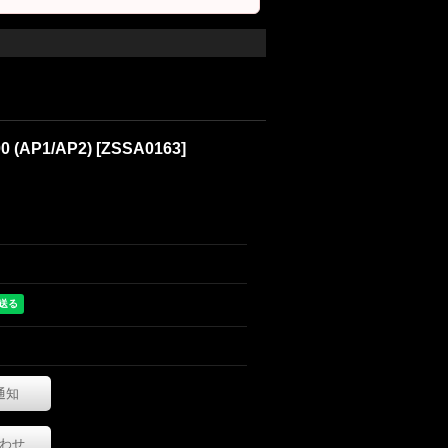
 (AP1/AP2)
[
ZSSA0163
]
通知
わせ