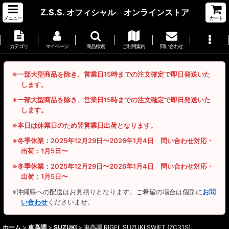
Z.S.S. オフィシャル オンラインストア
メニュー
カート
カテゴリ
マイページ
商品検索
ご利用案内
問い合わせ
※一部大型商品を除き、営業日15時までの注文確定で即日発送いた
します。
※一部大型商品を除き、営業日15時までの注文確定で即日発送いた
します。
※本日は休業日のため翌営業日出荷となります。
※冬季休業：2025年12月29日〜2026年1月4日 問い合わせ対応・
出荷：1月5日〜
※冬季休業：2025年12月29日〜2026年1月4日 問い合わせ対応・
出荷：1月5日〜
※沖縄県への配送はお見積りとなります。ご希望の場合は個別に
お問
い合わせ
くださいませ。
ホーム
>
車高調
>
SUZUKI
>
車高調 RIGEL SUZUKI SWIFT (ZC31S)