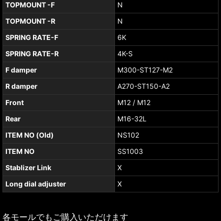
TOPMOUNT -F
N
TOPMOUNT -R
N
SPRING RATE-F
6K
SPRING RATE-R
4K-S
F damper
M300-ST127-M2
R damper
A270-ST150-A2
Front
M12 / M12
Rear
M16-32L
ITEM NO (Old)
NS102
ITEM NO
SS1003
Stablizer Link
X
Long dial adjuster
X
各モールでもご購入いただけます