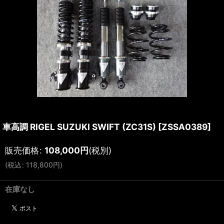
車高調 RIGEL SUZUKI SWIFT (ZC31S)
[
ZSSA0389
]
販売価格
:
108,000
円
(税別)
(
税込
:
118,800
円
)
在庫なし