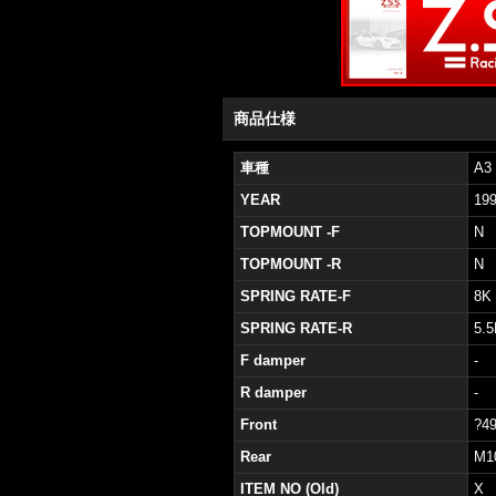
商品仕様
車種
A3 
YEAR
19
TOPMOUNT -F
N
TOPMOUNT -R
N
SPRING RATE-F
8K
SPRING RATE-R
5.5
F damper
-
R damper
-
Front
?49
Rear
M1
ITEM NO (Old)
X