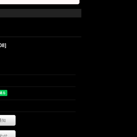
08
]
通知
わせ