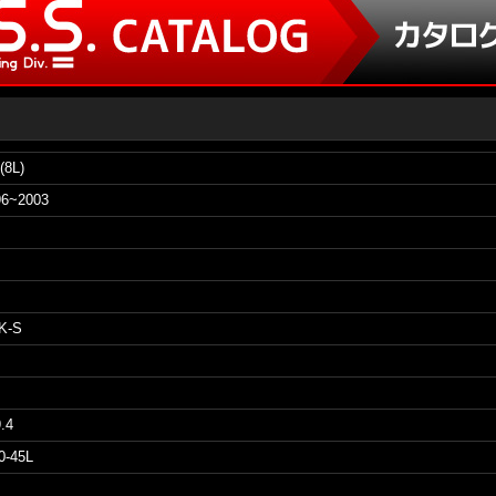
(8L)
96~2003
K-S
.4
0-45L