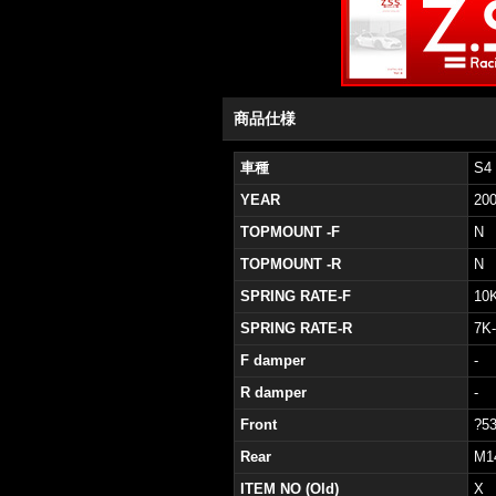
商品仕様
車種
S4
YEAR
20
TOPMOUNT -F
N
TOPMOUNT -R
N
SPRING RATE-F
10
SPRING RATE-R
7K
F damper
-
R damper
-
Front
?5
Rear
M1
ITEM NO (Old)
X