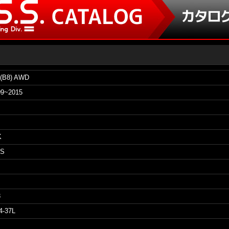
 (B8) AWD
09~2015
K
-S
3
4-37L