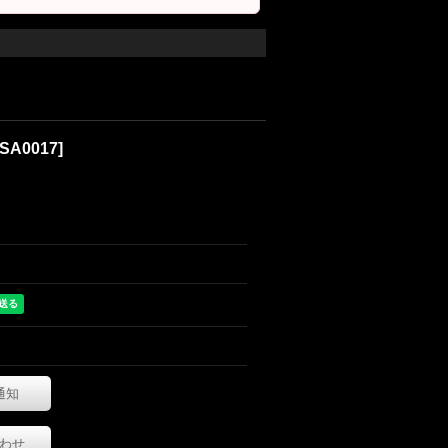
SA0017
]
通知
わせ