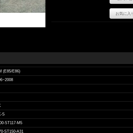
お気に入
M (E85/E86)
06~2008
K
K-S
00-ST117-M5
70-ST150-A31