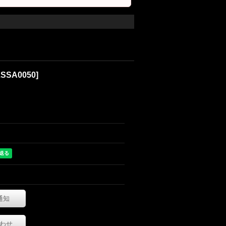
ZSSA0050
]
通知
わせ