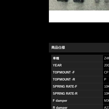
商品仕様
車種
Z4
YEAR
20
TOPMOUNT -F
CP
TOPMOUNT -R
P
SPRING RATE-F
10
SPRING RATE-R
10
F damper
M3
R damper
A2