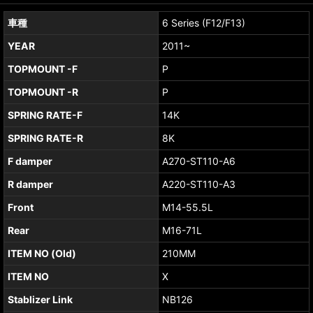
車種
6 Series (F12/F13)
YEAR
2011~
TOPMOUNT -F
P
TOPMOUNT -R
P
SPRING RATE-F
14K
SPRING RATE-R
8K
F damper
A270-ST110-A6
R damper
A220-ST110-A3
Front
M14-55.5L
Rear
M16-71L
ITEM NO (Old)
210MM
ITEM NO
X
Stablizer Link
NB126