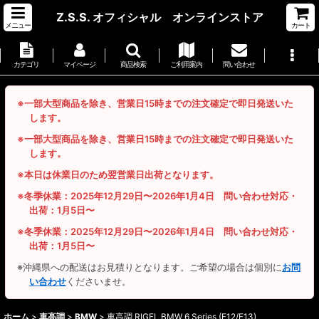
Z.S.S. オフィシャル オンラインストア
メニュー
カート
カテゴリ
マイページ
商品検索
ご利用案内
問い合わせ
※一部大型商品を除き、営業日15時までの注文確定で即日発送いた
します。
※一部大型商品を除き、営業日15時までの注文確定で即日発送いた
します。
※本日は休業日のため翌営業日出荷となります。
※冬季休業：2025年12月29日〜2026年1月4日 問い合わせ対応・
出荷：1月5日〜
※冬季休業：2025年12月29日〜2026年1月4日 問い合わせ対応・
出荷：1月5日〜
※沖縄県への配送はお見積りとなります。ご希望の場合は個別に
お問
い合わせ
くださいませ。
ホーム
>
車高調
>
BMW
>
車高調 RIGEL BMW 6 Series (F12/F13)