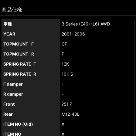
商品仕様
車種
3 Series (E46) (L6) AWD
YEAR
2001~2006
TOPMOUNT -F
CP
TOPMOUNT -R
P
SPRING RATE-F
12K
SPRING RATE-R
10K-S
F damper
-
R damper
-
Front
?51.7
Rear
M12-40L
ITEM NO (Old)
X
ITEM NO
X