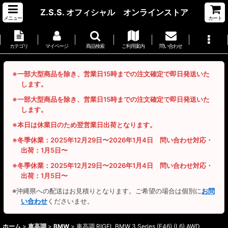
Z.S.S. オフィシャル オンラインストア
メニュー
カート
カテゴリ
マイページ
商品検索
ご利用案内
問い合わせ
※一部大型商品を除き、営業日15時までの注文確定で即日発送いた
します。
※一部大型商品を除き、営業日15時までの注文確定で即日発送いた
します。
※本日は休業日のため翌営業日出荷となります。
※冬季休業：2025年12月29日〜2026年1月4日 問い合わせ対応・
出荷：1月5日〜
※冬季休業：2025年12月29日〜2026年1月4日 問い合わせ対応・
出荷：1月5日〜
※沖縄県への配送はお見積りとなります。ご希望の場合は個別に
お問
い合わせ
くださいませ。
ホーム
>
車高調
>
BMW
>
車高調 RIGEL BMW 3 Series (E46) (L6) AWD