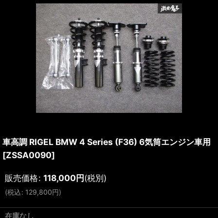
車高調 RIGEL BMW 4 Series (F36) 6気筒エンジン車用
[
ZSSA0090
]
販売価格
:
118,000
円
(税別)
(
税込
:
129,800
円
)
在庫なし