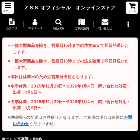
Z.S.S. オフィシャル オンラインストア
メニュー
カート
カテゴリ
マイページ
商品検索
ご利用案内
問い合わせ
※一部大型商品を除き、営業日15時までの注文確定で即日発送いた
します。
※一部大型商品を除き、営業日15時までの注文確定で即日発送いた
します。
※本日は休業日のため翌営業日出荷となります。
※冬季休業：2025年12月29日〜2026年1月4日 問い合わせ対応・
出荷：1月5日〜
※冬季休業：2025年12月29日〜2026年1月4日 問い合わせ対応・
出荷：1月5日〜
※沖縄県への配送はお見積りとなります。ご希望の場合は個別に
お問
い合わせ
くださいませ。
ホーム
>
車高調
>
BMW