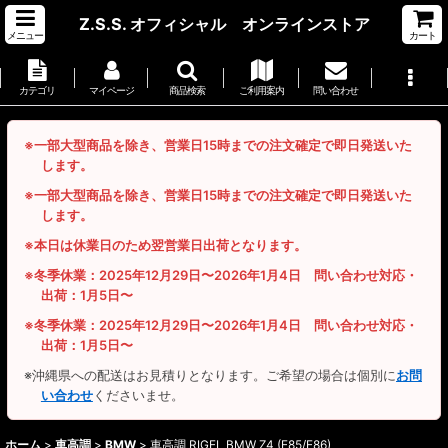
Z.S.S. オフィシャル オンラインストア
メニュー
カート
カテゴリ
マイページ
商品検索
ご利用案内
問い合わせ
※一部大型商品を除き、営業日15時までの注文確定で即日発送いた
します。
※一部大型商品を除き、営業日15時までの注文確定で即日発送いた
します。
※本日は休業日のため翌営業日出荷となります。
※冬季休業：2025年12月29日〜2026年1月4日 問い合わせ対応・
出荷：1月5日〜
※冬季休業：2025年12月29日〜2026年1月4日 問い合わせ対応・
出荷：1月5日〜
※沖縄県への配送はお見積りとなります。ご希望の場合は個別に
お問
い合わせ
くださいませ。
ホーム
>
車高調
>
BMW
>
車高調 RIGEL BMW Z4 (E85/E86)