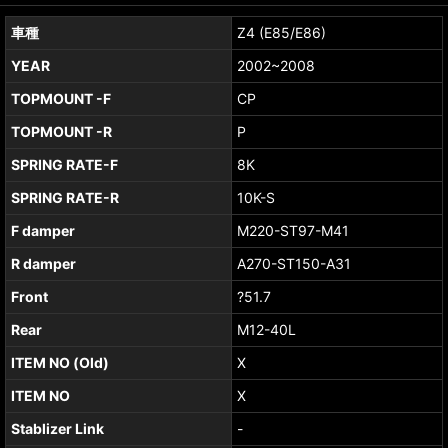
車種
Z4 (E85/E86)
YEAR
2002~2008
TOPMOUNT -F
CP
TOPMOUNT -R
P
SPRING RATE-F
8K
SPRING RATE-R
10K-S
F damper
M220-ST97-M41
R damper
A270-ST150-A31
Front
?51.7
Rear
M12-40L
ITEM NO (Old)
X
ITEM NO
X
Stablizer Link
-