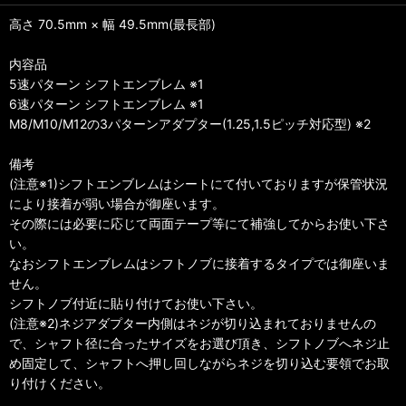
高さ 70.5mm × 幅 49.5mm(最長部)
内容品
5速パターン シフトエンブレム ※1
6速パターン シフトエンブレム ※1
M8/M10/M12の3パターンアダプター(1.25,1.5ピッチ対応型) ※2
備考
(注意※1)シフトエンブレムはシートにて付いておりますが保管状況
により接着が弱い場合が御座います。
その際には必要に応じて両面テープ等にて補強してからお使い下さ
い。
なおシフトエンブレムはシフトノブに接着するタイプでは御座いま
せん。
シフトノブ付近に貼り付けてお使い下さい。
(注意※2)ネジアダプター内側はネジが切り込まれておりませんの
で、シャフト径に合ったサイズをお選び頂き、シフトノブへネジ止
め固定して、シャフトへ押し回しながらネジを切り込む要領でお取
り付けください。