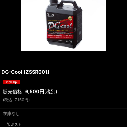
DG-Cool
[
ZSSR001
]
販売価格
:
6,500
円
(税別)
(
税込
:
7,150
円
)
在庫なし