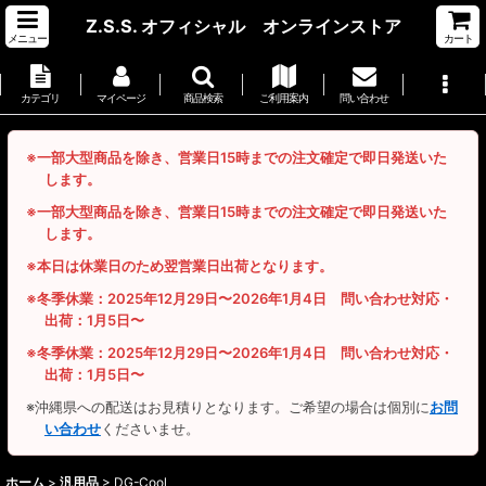
Z.S.S. オフィシャル オンラインストア
メニュー
カート
カテゴリ
マイページ
商品検索
ご利用案内
問い合わせ
※一部大型商品を除き、営業日15時までの注文確定で即日発送いた
します。
※一部大型商品を除き、営業日15時までの注文確定で即日発送いた
します。
※本日は休業日のため翌営業日出荷となります。
※冬季休業：2025年12月29日〜2026年1月4日 問い合わせ対応・
出荷：1月5日〜
※冬季休業：2025年12月29日〜2026年1月4日 問い合わせ対応・
出荷：1月5日〜
※沖縄県への配送はお見積りとなります。ご希望の場合は個別に
お問
い合わせ
くださいませ。
ホーム
>
汎用品
>
DG-Cool