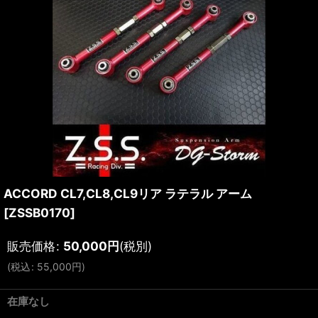
ACCORD CL7,CL8,CL9リア ラテラル アーム
[
ZSSB0170
]
販売価格
:
50,000
円
(税別)
(
税込
:
55,000
円
)
在庫なし