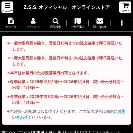
Z.S.S. オフィシャル オンラインストア
メニュー
カート
カテゴリ
マイページ
商品検索
ご利用案内
問い合わせ
※一部大型商品を除き、営業日15時までの注文確定で即日発送いた
します。
※一部大型商品を除き、営業日15時までの注文確定で即日発送いた
します。
※本日は休業日のため翌営業日出荷となります。
※冬季休業：2025年12月29日〜2026年1月4日 問い合わせ対応・
出荷：1月5日〜
※冬季休業：2025年12月29日〜2026年1月4日 問い合わせ対応・
出荷：1月5日〜
※沖縄県への配送はお見積りとなります。ご希望の場合は個別に
お問
い合わせ
くださいませ。
ホーム
>
アーム
>
HONDA
>
ACCORD CL7,CL8,CL9リア ラテラル アーム