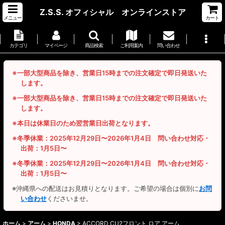
Z.S.S. オフィシャル オンラインストア
メニュー
カート
カテゴリ
マイページ
商品検索
ご利用案内
問い合わせ
※一部大型商品を除き、営業日15時までの注文確定で即日発送いた
します。
※一部大型商品を除き、営業日15時までの注文確定で即日発送いた
します。
※本日は休業日のため翌営業日出荷となります。
※冬季休業：2025年12月29日〜2026年1月4日 問い合わせ対応・
出荷：1月5日〜
※冬季休業：2025年12月29日〜2026年1月4日 問い合わせ対応・
出荷：1月5日〜
※沖縄県への配送はお見積りとなります。ご希望の場合は個別に
お問
い合わせ
くださいませ。
ホーム
>
アーム
>
HONDA
>
ACCORD CU2フロント ロア アーム