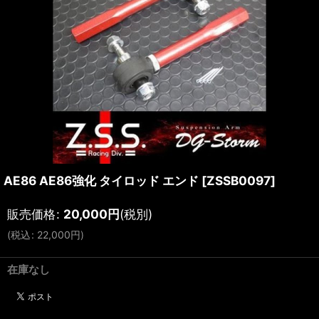
AE86 AE86強化 タイロッド エンド
[
ZSSB0097
]
販売価格
:
20,000
円
(税別)
(
税込
:
22,000
円
)
在庫なし