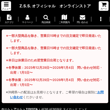
Z.S.S. オフィシャル オンラインストア
メニュー
カート
カテゴリ
マイページ
商品検索
ご利用案内
問い合わせ
※一部大型商品を除き、営業日15時までの注文確定で即日発送いた
します。
※一部大型商品を除き、営業日15時までの注文確定で即日発送いた
します。
※本日は休業日のため翌営業日出荷となります。
※冬季休業：2025年12月29日〜2026年1月4日 問い合わせ対応・
出荷：1月5日〜
※冬季休業：2025年12月29日〜2026年1月4日 問い合わせ対応・
出荷：1月5日〜
※沖縄県への配送はお見積りとなります。ご希望の場合は個別に
お問
い合わせ
くださいませ。
ホーム
>
アーム
>
TOYOTA
>
AE86 AE86強化 タイロッド エンド