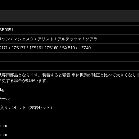
SB0051
ウン / マジェスタ / アリスト / アルテッツァ / ソアラ
171 / JZS177 / JZS161 JZS160 / SXE10 / UZZ40
技専用部品となります。装着すると騒音.車体振動が純正と比べて大きくなり
変更する場合が御座います。
kg
チール
個入り / 1セット（左右セット）
8mm
4mm