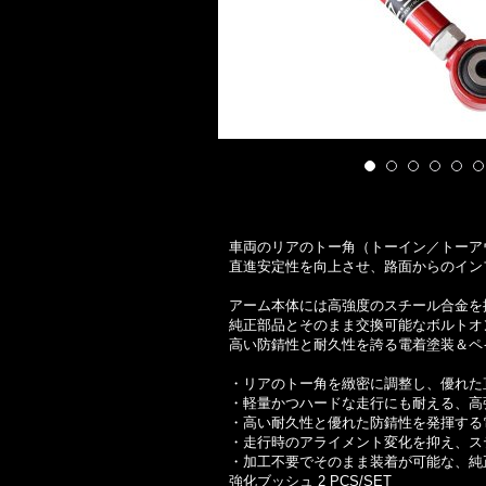
車両のリアのトー角（トーイン／トーア
直進安定性を向上させ、路面からのイン
アーム本体には高強度のスチール合金を
純正部品とそのまま交換可能なボルトオ
高い防錆性と耐久性を誇る電着塗装＆ペ
・リアのトー角を緻密に調整し、優れた
・軽量かつハードな走行にも耐える、高
・高い耐久性と優れた防錆性を発揮する
・走行時のアライメント変化を抑え、ス
・加工不要でそのまま装着が可能な、純
強化ブッシュ 2 PCS/SET