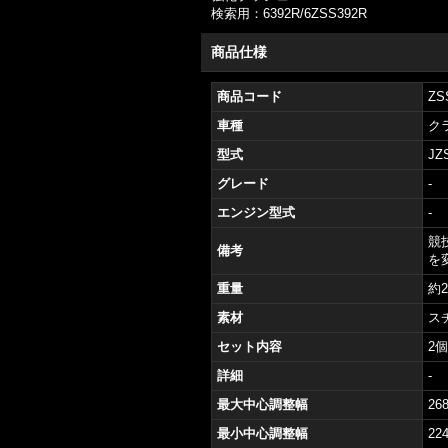
検索用：6392R/6ZSS392R
商品仕様
商品コード
ZS
車種
クラ
型式
JZS
グレード
-
エンジン型式
-
競
備考
を
重量
約2
素材
ス
セット内容
2
詳細
-
最大中心調整幅
26
最小中心調整幅
22