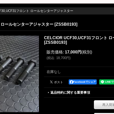
UCF30,UCF31フロント ロールセンターアジャスター
ロント ロールセンターアジャスター
[
ZSSB0193
]
CELCIOR UCF30,UCF31フロン
[
ZSSB0193
]
販売価格
:
17,000円
(税別)
(
税込
:
18,700円
)
在庫なし
Facebookでシェア
返品特約に関する重要事項
再入荷