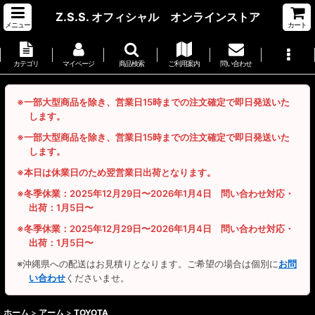
Z.S.S. オフィシャル オンラインストア
メニュー
カート
カテゴリ
マイページ
商品検索
ご利用案内
問い合わせ
※一部大型商品を除き、営業日15時までの注文確定で即日発送いた
します。
※一部大型商品を除き、営業日15時までの注文確定で即日発送いた
します。
※本日は休業日のため翌営業日出荷となります。
※冬季休業：2025年12月29日〜2026年1月4日 問い合わせ対応・
出荷：1月5日〜
※冬季休業：2025年12月29日〜2026年1月4日 問い合わせ対応・
出荷：1月5日〜
※沖縄県への配送はお見積りとなります。ご希望の場合は個別に
お問
い合わせ
くださいませ。
ホーム
>
アーム
>
TOYOTA