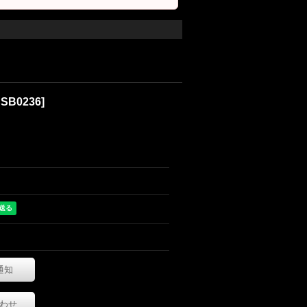
SB0236
]
通知
わせ