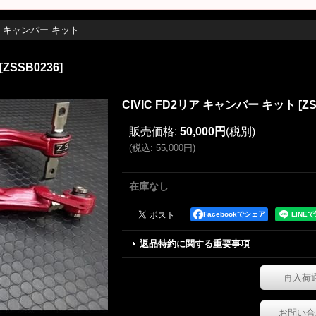
リア キャンバー キット
[
ZSSB0236
]
CIVIC FD2リア キャンバー キット
[
ZS
販売価格
:
50,000円
(税別)
(
税込
:
55,000円
)
在庫なし
Facebookでシェア
返品特約に関する重要事項
再入荷
お問い合