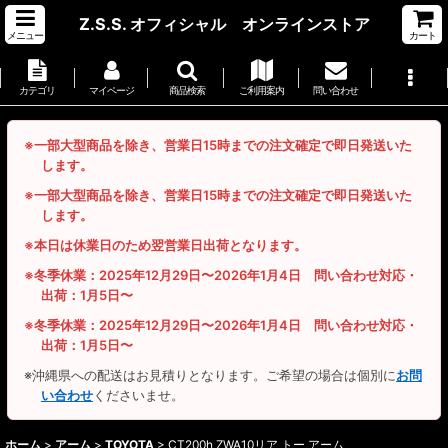
Z.S.S. オフィシャル オンラインストア
メニュー
カート
カテゴリ
マイページ
商品検索
ご利用案内
問い合わせ
※一部大型商品を除き、営業日15時までの注文確定で即日発送いた
します。
※一部大型商品を除き、営業日15時までの注文確定で即日発送いた
します。
※本日は休業日のため翌営業日出荷となります。
※冬季休業：2025年12月29日〜2026年1月4日 問い合わせ対応・
出荷：1月5日〜
※冬季休業：2025年12月29日〜2026年1月4日 問い合わせ対応・
出荷：1月5日〜
※沖縄県への配送はお見積りとなります。ご希望の場合は個別に
お問
い合わせ
くださいませ。
ホーム
>
アーム
>
TOYOTA
>
CT200h ZWA10リア トー アーム