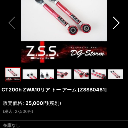
CT200h ZWA10リア トー アーム
[
ZSSB0481
]
販売価格
:
25,000
円
(税別)
(
税込
:
27,500
円
)
在庫なし