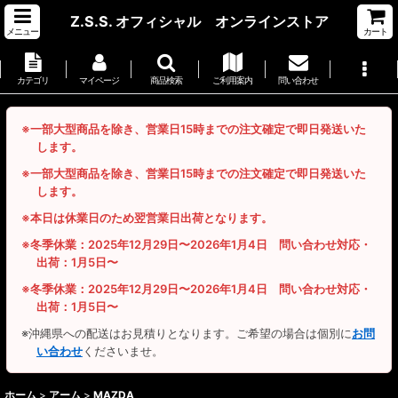
Z.S.S. オフィシャル オンラインストア
メニュー
カート
カテゴリ
マイページ
商品検索
ご利用案内
問い合わせ
※一部大型商品を除き、営業日15時までの注文確定で即日発送いた
します。
※一部大型商品を除き、営業日15時までの注文確定で即日発送いた
します。
※本日は休業日のため翌営業日出荷となります。
※冬季休業：2025年12月29日〜2026年1月4日 問い合わせ対応・
出荷：1月5日〜
※冬季休業：2025年12月29日〜2026年1月4日 問い合わせ対応・
出荷：1月5日〜
※沖縄県への配送はお見積りとなります。ご希望の場合は個別に
お問
い合わせ
くださいませ。
ホーム
>
アーム
>
MAZDA