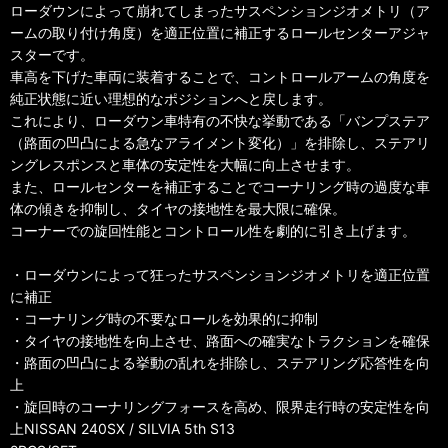
ローダウンによって崩れてしまったサスペンションジオメトリ（ア
ームの取り付け角度）を適正位置に補正するロールセンターアジャ
スターです。
車高を下げた車両に装着することで、コントロールアームの角度を
純正状態に近い理想的なポジションへと戻します。
これにより、ローダウン車特有の不快な挙動である「バンプステア
（路面の凹凸による急なアライメント変化）」を排除し、ステアリ
ングレスポンスと車体の安定性を大幅に向上させます。
また、ロールセンターを補正することでコーナリング時の過度な車
体の傾きを抑制し、タイヤの接地性を最大限に確保。
コーナーでの旋回性能とコントロール性を劇的に引き上げます。
・ローダウンによって狂ったサスペンションジオメトリを適正位置
に補正
・コーナリング時の不要なロールを効果的に抑制
・タイヤの接地性を向上させ、路面への確実なトラクションを確保
・路面の凹凸による挙動の乱れを排除し、ステアリング応答性を向
上
・旋回時のコーナリングフォースを高め、限界走行時の安定性を向
上NISSAN 240SX / SILVIA 5th S13