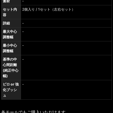
素材
-
セット内
2個入り / 1セット（左右セット）
容
詳細
-
最大中心
-
調整幅
最小中心
-
調整幅
基準の中
-
心間距離
(純正中心
幅)
ピロ or 強
-
化ブッシ
ュ
各モールでもご購入いただけます