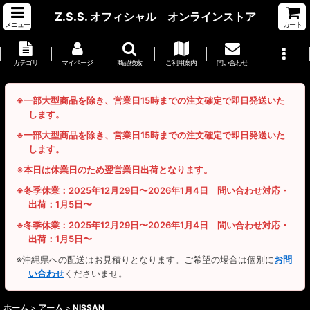
Z.S.S. オフィシャル オンラインストア
メニュー
カート
カテゴリ
マイページ
商品検索
ご利用案内
問い合わせ
※一部大型商品を除き、営業日15時までの注文確定で即日発送いた
します。
※一部大型商品を除き、営業日15時までの注文確定で即日発送いた
します。
※本日は休業日のため翌営業日出荷となります。
※冬季休業：2025年12月29日〜2026年1月4日 問い合わせ対応・
出荷：1月5日〜
※冬季休業：2025年12月29日〜2026年1月4日 問い合わせ対応・
出荷：1月5日〜
※沖縄県への配送はお見積りとなります。ご希望の場合は個別に
お問
い合わせ
くださいませ。
ホーム
>
アーム
>
NISSAN