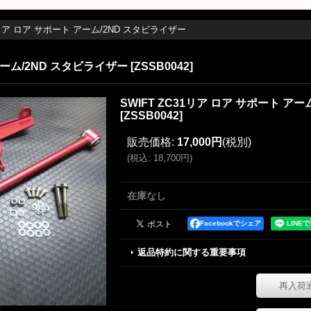
31リア ロア サポート アーム/2ND スタビライザー
 アーム/2ND スタビライザー
[
ZSSB0042
]
SWIFT ZC31リア ロア サポート ア
[
ZSSB0042
]
販売価格
:
17,000円
(税別)
(
税込
:
18,700円
)
在庫なし
Facebookでシェア
返品特約に関する重要事項
再入荷