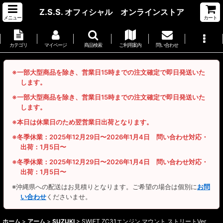
Z.S.S. オフィシャル オンラインストア
メニュー
カート
カテゴリ
マイページ
商品検索
ご利用案内
問い合わせ
※一部大型商品を除き、営業日15時までの注文確定で即日発送いた
します。
※一部大型商品を除き、営業日15時までの注文確定で即日発送いた
します。
※本日は休業日のため翌営業日出荷となります。
※冬季休業：2025年12月29日〜2026年1月4日 問い合わせ対応・
出荷：1月5日〜
※冬季休業：2025年12月29日〜2026年1月4日 問い合わせ対応・
出荷：1月5日〜
※沖縄県への配送はお見積りとなります。ご希望の場合は個別に
お問
い合わせ
くださいませ。
ホーム
>
アーム
>
SUZUKI
>
SWIFT ZC31エンジン マウント ストリートVer