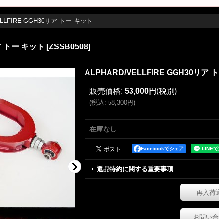
ELLFIRE GGH30リア トー キット
リア トー キット
[
ZSSB0508
]
ALPHARD/VELLFIRE GGH30リア
販売価格
:
53,000円
(税別)
(
税込
:
58,300円
)
在庫なし
Facebookでシェア
返品特約に関する重要事項
再入荷
お問い合