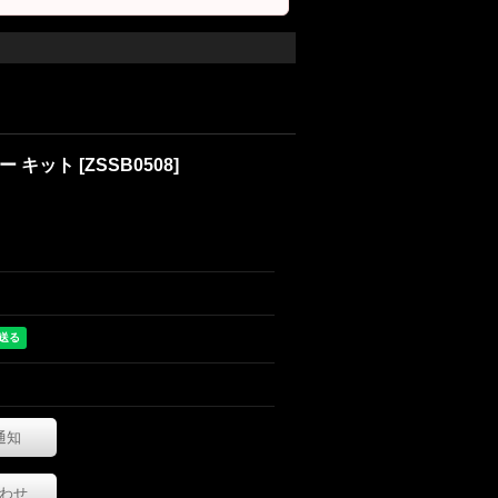
 トー キット
[
ZSSB0508
]
通知
わせ