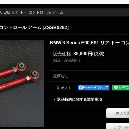
s E90,E91 リア トー コントロール アーム
 トー コントロール アーム
[
ZSSB0282
]
BMW 3 Series E90,E91 リア ト
販売価格
:
36,000円
(税別)
(
税込
:
39,600円
)
在庫なし
Facebookでシェア
返品特約に関する重要事項
再入荷
お問い合