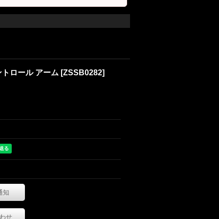
ー コントロール アーム
[
ZSSB0282
]
通知
わせ