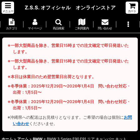
Z.S.S. オフィシャル オンラインストア
メニュー
カート
カテゴリ
マイページ
商品検索
ご利用案内
問い合わせ
※一部大型商品を除き、営業日15時までの注文確定で即日発送いた
します。
※一部大型商品を除き、営業日15時までの注文確定で即日発送いた
します。
※本日は休業日のため翌営業日出荷となります。
※冬季休業：2025年12月29日〜2026年1月4日 問い合わせ対応・
出荷：1月5日〜
※冬季休業：2025年12月29日〜2026年1月4日 問い合わせ対応・
出荷：1月5日〜
※沖縄県への配送はお見積りとなります。ご希望の場合は個別に
お問
い合わせ
くださいませ。
ホーム
>
アーム
>
BMW
>
BMW 3 Series E90,E91 リア キャンバー キット