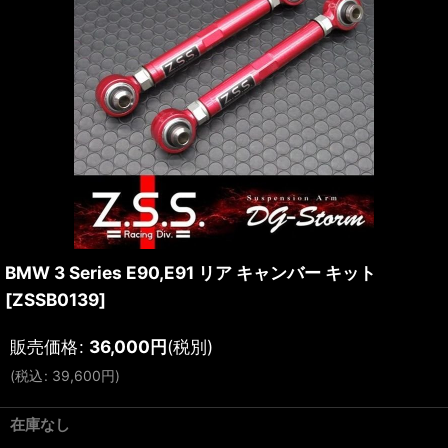
BMW 3 Series E90,E91 リア キャンバー キット
[
ZSSB0139
]
販売価格
:
36,000
円
(税別)
(
税込
:
39,600
円
)
在庫なし