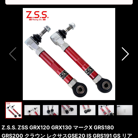
Z.S.S. ZSS GRX120 GRX130 マークX GRS180
GRS200 クラウン レクサスGSE20 IS GRS191 GS リア