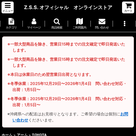
Z.S.S. オフィシャル オンラインストア
メニュー
カート
カテゴリ
マイページ
商品検索
ご利用案内
問い合わせ
※一部大型商品を除き、営業日15時までの注文確定で即日発送いた
します。
※一部大型商品を除き、営業日15時までの注文確定で即日発送いた
します。
※本日は休業日のため翌営業日出荷となります。
※冬季休業：2025年12月29日〜2026年1月4日 問い合わせ対応・
出荷：1月5日〜
※冬季休業：2025年12月29日〜2026年1月4日 問い合わせ対応・
出荷：1月5日〜
※沖縄県への配送はお見積りとなります。ご希望の場合は個別に
お問
い合わせ
くださいませ。
ホーム
>
アーム
>
TOYOTA