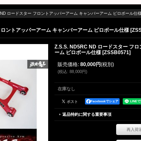
D5RC ND ロードスター フロントアッパーアーム キャンバーアーム ピロボール仕
スター フロントアッパーアーム キャンバーアーム ピロボール仕様
[
ZS
Z.S.S. ND5RC ND ロードスタ
ーム ピロボール仕様
[
ZSSB0571
]
販売価格
:
80,000円
(税別)
(
税込
:
88,000円
)
在庫なし
Facebookでシェア
返品特約に関する重要事項
再入荷