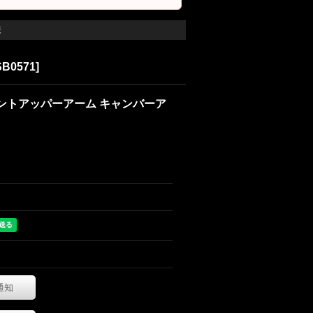
様
SB0571
]
ー フロントアッパーアーム キャンバーア
通知