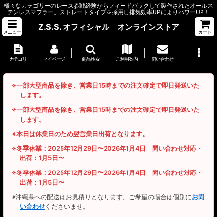
様々なカテゴリーのレース参戦経験からフィードバックして製作されたオールス
テンレスマフラー。ストレートタイプを採用し排気効率UPによりパワーUP！
Z.S.S. オフィシャル オンラインストア
メニュー
カート
カテゴリ
マイページ
商品検索
ご利用案内
問い合わせ
※一部大型商品を除き、営業日15時までの注文確定で即日発送いた
します。
※一部大型商品を除き、営業日15時までの注文確定で即日発送いた
します。
※本日は休業日のため翌営業日出荷となります。
※冬季休業：2025年12月29日〜2026年1月4日 問い合わせ対応・
出荷：1月5日〜
※冬季休業：2025年12月29日〜2026年1月4日 問い合わせ対応・
出荷：1月5日〜
※沖縄県への配送はお見積りとなります。ご希望の場合は個別に
お問
い合わせ
くださいませ。