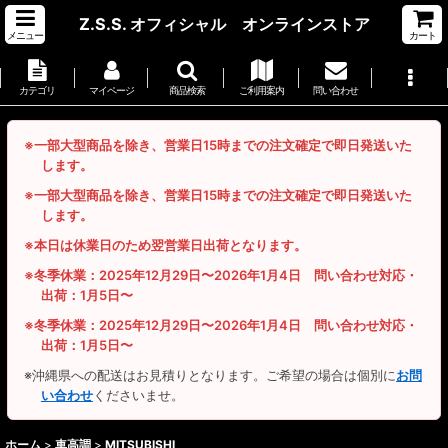
Z.S.S. オフィシャル オンラインストア
メニュー
カート
カテゴリ
マイページ
商品検索
ご利用案内
問い合わせ
※一部大型商品を除き、営業日15時までの注文確定で即日発送いた
します。
※一部大型商品を除き、営業日15時までの注文確定で即日発送いた
します。
※本日は休業日のため翌営業日出荷となります。
※冬季休業：2025年12月29日〜2026年1月4日 問い合わせ対応・
出荷：1月5日〜
※冬季休業：2025年12月29日〜2026年1月4日 問い合わせ対応・
出荷：1月5日〜
※沖縄県への配送はお見積りとなります。ご希望の場合は個別に
お問
い合わせ
くださいませ。
ホーム
>
車高調
>
MITSUBISHI