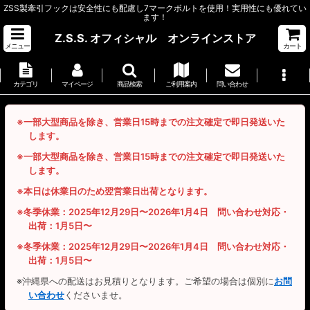
ZSS製牽引フックは安全性にも配慮し7マークボルトを使用！実用性にも優れてい
ます！
Z.S.S. オフィシャル オンラインストア
メニュー
カート
カテゴリ
マイページ
商品検索
ご利用案内
問い合わせ
※一部大型商品を除き、営業日15時までの注文確定で即日発送いた
します。
※一部大型商品を除き、営業日15時までの注文確定で即日発送いた
します。
※本日は休業日のため翌営業日出荷となります。
※冬季休業：2025年12月29日〜2026年1月4日 問い合わせ対応・
出荷：1月5日〜
※冬季休業：2025年12月29日〜2026年1月4日 問い合わせ対応・
出荷：1月5日〜
※沖縄県への配送はお見積りとなります。ご希望の場合は個別に
お問
い合わせ
くださいませ。