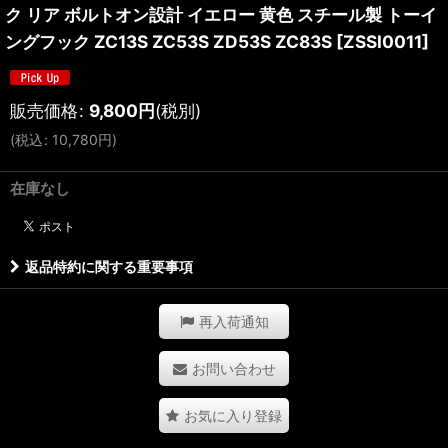
ク リア ボルトオン設計 イエロー 黄色 スチール製 トーイ
ングフック ZC13S ZC53S ZD53S ZC83S
[
ZSSI0011
]
販売価格
:
9,800
円
(税別)
(
税込
:
10,780
円
)
在庫なし
返品特約に関する重要事項
再入荷通知
お問い合わせ
お気に入り登録