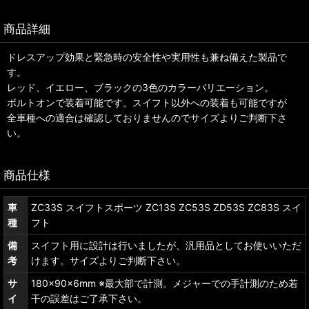
商品詳細
ドレスアップ効果と緊急時の安全性や実用性も兼ね備えた製品で
す。
レッド、イエロー、ブラックの3色のカラーバリエーション。
ボルトオンで装着可能です。スイフト以外への装着も可能ですが
全車種への適合は確認しておりませんのでサイズよりご判断下さ
い。
商品仕様
車
ZC33S スイフトスポーツ ZC13S ZC53S ZD53S ZC83S スイ
種
フト
備
スイフト用に設計は行いましたが、汎用品としてお使いいただ
考
けます。サイズよりご判断下さい。
サ
180×90×6mm ※最大部で計測。メジャーでの手計測のため若
イ
干の誤差はご了承下さい。