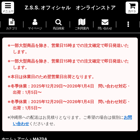
Z.S.S. オフィシャル オンラインストア
メニュー
カート
カテゴリ
マイページ
商品検索
ご利用案内
問い合わせ
※一部大型商品を除き、営業日15時までの注文確定で即日発送いた
します。
※一部大型商品を除き、営業日15時までの注文確定で即日発送いた
します。
※本日は休業日のため翌営業日出荷となります。
※冬季休業：2025年12月29日〜2026年1月4日 問い合わせ対応・
出荷：1月5日〜
※冬季休業：2025年12月29日〜2026年1月4日 問い合わせ対応・
出荷：1月5日〜
※沖縄県への配送はお見積りとなります。ご希望の場合は個別に
お問
い合わせ
くださいませ。
ホーム
>
アーム
>
MAZDA