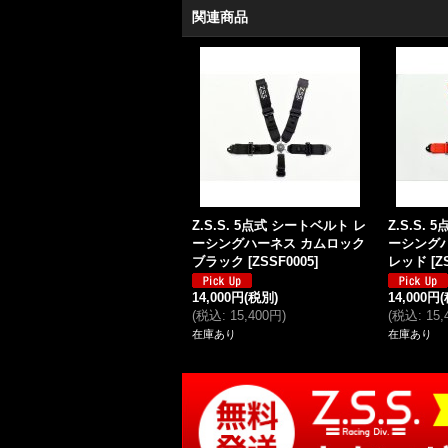
関連商品
Z.S.S. 5点式 シートベルト レ
Z.S.S.
ーシングハーネス カムロック
ーシング
ブラック
[
ZSSF0005
]
レッド
[
Z
14,000円
(税別)
14,000円
(
税込
:
15,400円
)
(
税込
:
15
在庫あり
在庫あり