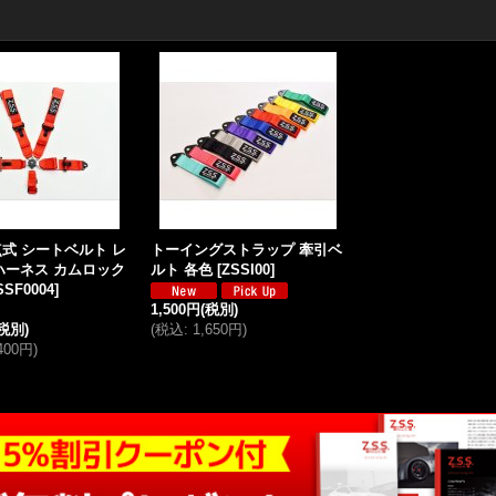
 5点式 シートベルト レ
トーイングストラップ 牽引ベ
ハーネス カムロック
ルト 各色
[
ZSSI00
]
SSF0004
]
1,500円
(税別)
(税別)
(
税込
:
1,650円
)
,400円
)