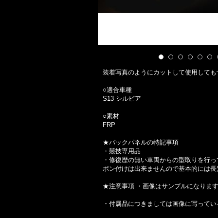
装着写真のようにカットして使用しても
○適合車種
S13 シルビア
○素材
FRP
★バックパネルの特記事項
・競技専用品
・修復歴の無い車両からの型取りを行っ
ポン付けは出来ませんので基本的には長
★注意事項 ・画像はサンプルになりま
・付属品につきましては画像に写ってい