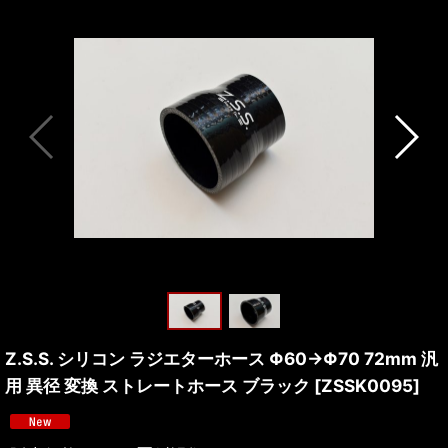
Z.S.S. シリコン ラジエターホース Φ60→Φ70 72mm 汎
用 異径 変換 ストレートホース ブラック
[
ZSSK0095
]