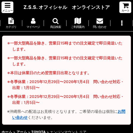
Z.S.S. オフィシャル オンラインストア
メニュー
カート
カテゴリ
マイページ
商品検索
ご利用案内
問い合わせ
※一部大型商品を除き、営業日15時までの注文確定で即日発送いた
します。
※一部大型商品を除き、営業日15時までの注文確定で即日発送いた
します。
※本日は休業日のため翌営業日出荷となります。
※冬季休業：2025年12月29日〜2026年1月4日 問い合わせ対応・
出荷：1月5日〜
※冬季休業：2025年12月29日〜2026年1月4日 問い合わせ対応・
出荷：1月5日〜
※沖縄県への配送はお見積りとなります。ご希望の場合は個別に
お問
い合わせ
くださいませ。
ホーム
>
アーム
>
TOYOTA
>
エンジンマウント リア