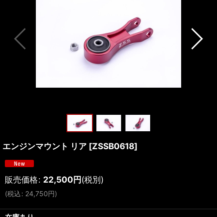
エンジンマウント リア
[
ZSSB0618
]
販売価格
:
22,500
円
(税別)
(
税込
:
24,750
円
)