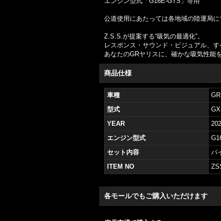
エンジン型式「G16E-GTS」専用
公道使用にあたっては各地域の陸運局に
Z.S.S.が提案する“吸気の最適化”。
レスポンス・サウンド・ビジュアル、す
あなたのGRヤリスに、確かな吸気性能
商品仕様
車種
G
型式
GX
YEAR
20
エンジン型式
G1
セット内容
パ
ITEM NO
ZS
各モールでもご購入いただけます