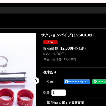
サクションパイプ
[
ZSSK0101
]
販売価格
:
12,000円
(税別)
(
税込
:
13,200円
)
希望小売価格
:
13,200円
在庫あり
Facebookでシェア
数量
:
返品特約に関する重要事項