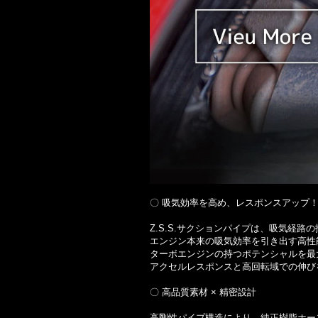
〇 吸気効率を高め、レスポンスアップ
Z.S.S.サクションパイプは、吸気経路
エンジン本来の吸気効率を引き出す高性
ターボエンジンの持つポテンシャルを最
アクセルレスポンスと高回転域での伸び
〇 高品質素材 × 精密設計
高剛性パイプ構造により、純正樹脂ホー