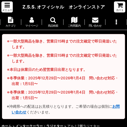
Z.S.S. オフィシャル オンラインストア
メニュー
カート
カテゴリ
マイページ
商品検索
ご利用案内
問い合わせ
※一部大型商品を除き、営業日15時までの注文確定で即日発送いた
します。
※一部大型商品を除き、営業日15時までの注文確定で即日発送いた
します。
※本日は休業日のため翌営業日出荷となります。
※冬季休業：2025年12月29日〜2026年1月4日 問い合わせ対応・
出荷：1月5日〜
※冬季休業：2025年12月29日〜2026年1月4日 問い合わせ対応・
出荷：1月5日〜
※沖縄県への配送はお見積りとなります。ご希望の場合は個別に
お問
い合わせ
くださいませ。
ホーム
>
インタークーラー・ラジエター
>
アルミ2層ラジエター