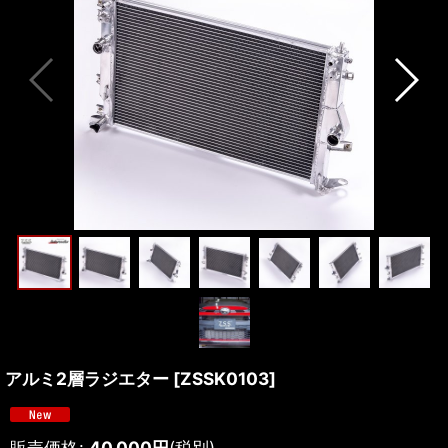
アルミ2層ラジエター
[
ZSSK0103
]
販売価格
:
40,000
円
(税別)