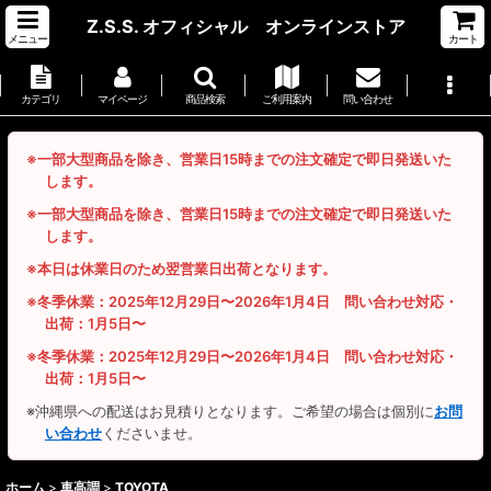
Z.S.S. オフィシャル オンラインストア
メニュー
カート
カテゴリ
マイページ
商品検索
ご利用案内
問い合わせ
※一部大型商品を除き、営業日15時までの注文確定で即日発送いた
します。
※一部大型商品を除き、営業日15時までの注文確定で即日発送いた
します。
※本日は休業日のため翌営業日出荷となります。
※冬季休業：2025年12月29日〜2026年1月4日 問い合わせ対応・
出荷：1月5日〜
※冬季休業：2025年12月29日〜2026年1月4日 問い合わせ対応・
出荷：1月5日〜
※沖縄県への配送はお見積りとなります。ご希望の場合は個別に
お問
い合わせ
くださいませ。
ホーム
>
車高調
>
TOYOTA