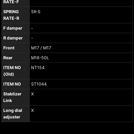
RATE-F
SPRING
5K-S
RATE-R
F damper
-
R damper
-
Front
M17 / M17
Rear
M16-50L
ITEM NO
NT154
(Old)
ITEM NO
ST1044
Stablizer
X
Link
Long dial
X
adjuster