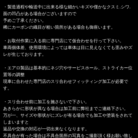
・製造過程や輸送中に出来る様な細かいキズや僅かなクスミ.シワ.
面の凹凸がある場合がございますので
予めご了承ください。
稀にカーボンの織目が粗い箇所がある場合も御座います。
・お取付作業に入る前に専門店にて仮合わせを行って下さい。
車両個体差、使用環境によっては車体は目に見えなくても歪みやズ
レが生じております。
・エアロ製品は基本的にネジ穴やサービスホール、ストライカー位
置等の調整
現車に合わせた専門店のスリ合わせフィッティング加工が必要で
す。
・スリ合わせ前に加工を施さないで下さい。
あきらかに形状が異なる場合は加工前に弊社までご連絡下さい。
万が一、サイズや形状がにズレが有る場合でも加工や塗装をされて
しまいますと
返品や交換の対応が一切出来なくなります。
不具合が有った場合は不具合箇所の写真をご撮影頂く様お願い致し