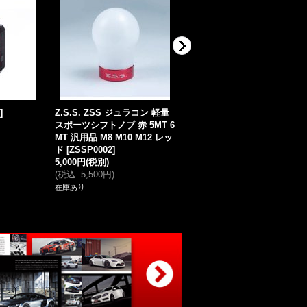
]
Z.S.S. ZSS ジュラコン 軽量
Z.S.S. ZSS ショルダーパッ
スポーツシフトノブ 赤 5MT 6
シートベルトパッド (レッド/
MT 汎用品 M8 M10 M12 レッ
ブラック)
[
ZSSQ
]
ド
[
ZSSP0002
]
5,000円
(税別)
1,500円
(税別)
(
税込
:
5,500円
)
(
税込
:
1,650円
)
在庫あり
在庫なし