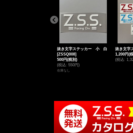
抜き文字ステッカー 小 白
抜き文字
[
ZSSQ008
]
1,200円
(
500円
(税別)
(
税込
:
1,
(
税込
:
550円
)
在庫なし