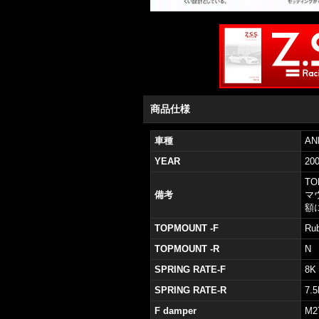
商品仕様
車種
A
YEAR
20
TO
備考
マ
額
TOPMOUNT -F
Rub
TOPMOUNT -R
N
SPRING RATE-F
8K
SPRING RATE-R
7.5
F damper
M2