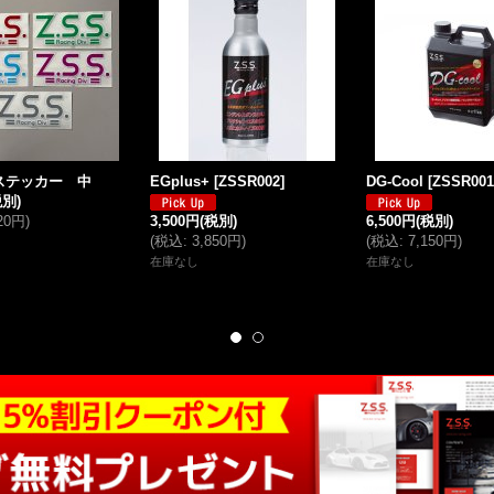
ステッカー 中
EGplus+
[
ZSSR002
]
DG-Cool
[
ZSSR001
税別)
320円
)
3,500円
(税別)
6,500円
(税別)
(
税込
:
3,850円
)
(
税込
:
7,150円
)
在庫なし
在庫なし