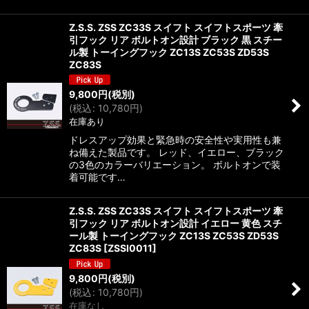
Z.S.S. ZSS ZC33S スイフト スイフトスポーツ 牽
引フック リア ボルトオン設計 ブラック 黒 スチー
ル製 トーイングフック ZC13S ZC53S ZD53S
ZC83S
9,800
円
(税別)
(
税込
:
10,780
円
)
在庫あり
ドレスアップ効果と緊急時の安全性や実用性も兼
ね備えた製品です。 レッド、イエロー、ブラック
の3色のカラーバリエーション。 ボルトオンで装
着可能です…
Z.S.S. ZSS ZC33S スイフト スイフトスポーツ 牽
引フック リア ボルトオン設計 イエロー 黄色 スチ
ール製 トーイングフック ZC13S ZC53S ZD53S
ZC83S
[
ZSSI0011
]
9,800
円
(税別)
(
税込
:
10,780
円
)
在庫なし