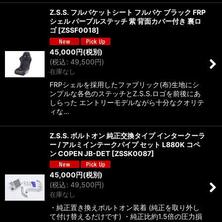
Z.S.S. フルバケットシート フルバケ ブラック FRP
シェル パープルステッチ 紫 背面カバー付き 裏ロ
ゴ
[
ZSSF0018
]
45,000
円
(税別)
(
税込
:
49,500
円
)
在庫なし
FRPシェルを採用したファブリック(布)生地にシ
ンプルな各色のステッチとZ.S.S.ロゴを前後にあ
しらった エントリーモデルながら十分なクオリテ
ィな…
Z.S.S. ボルトオン 純正交換タイプ インタークーラ
ー / アルミインテークパイプ セット L880K コペ
ン COPEN JB-DET
[
ZSSK0087
]
45,000
円
(税別)
(
税込
:
49,500
円
)
在庫なし
・純正置き換えボルトオン装着 (純正を取り外し
て付け替えるだけです) ・純正比約1.5倍の圧力損