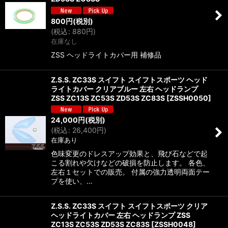
800
円
(税別)
(
税込
:
880
円
)
在庫なし
ZSS ヘッドライトカバー用 補修品
Z.S.S. ZC33S スイフト スイフトスポーツ ヘッド
ライトカバー クリアブルー 左右 ヘッドランプ
ZSS ZC13S ZC53S ZD53S ZC83S
[
ZSSH0050
]
24,000
円
(税別)
(
税込
:
26,400
円
)
在庫あり
色味変更のドレスアップ効果と、飛び石などで起
こる割れや欠けなどの破損を防止します。 各色、
左右１セットでの販売。 付属の強力透明両面テー
プを使い、…
Z.S.S. ZC33S スイフト スイフトスポーツ クリア
ヘッドライトカバー 左右 ヘッドランプ ZSS
ZC13S ZC53S ZD53S ZC83S
[
ZSSH0048
]