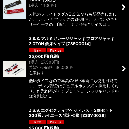
(
税込
:
1,100
円
)
人気のフライトタグがZ.S.S.からも新発売しまし
た。 レッドとブラックの2色展開。 カバンやキャ
リーケースの目印に。 タグ部分のサイズは…
Z.S.S. アルミガレージジャッキ フロアジャッキ
3.0TON 低床タイプ
[
ZSSQ0014
]
25,000
円
(税別)
(
税込
:
27,500
円
)
希望小売価格
:
36,000
円
在庫あり
低床タイプなので車高の低い車両にも使用可能で
す。 ポンプ部分はデュアルポンプ式を採用してお
り、作業効率がアップします。 ジャッキハンドル
は分割式と…
Z.S.S. エグゼクティブヘッドレスト 2個セット
200系 ハイエース 1型〜5型
[
ZSSV0036
]
25,000
円
(税別)