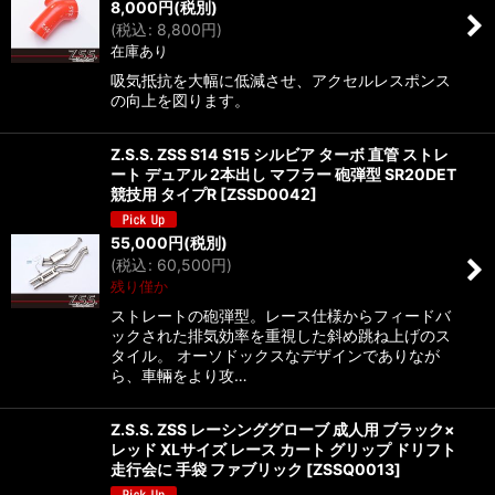
8,000
円
(税別)
(
税込
:
8,800
円
)
在庫あり
吸気抵抗を大幅に低減させ、アクセルレスポンス
の向上を図ります。
Z.S.S. ZSS S14 S15 シルビア ターボ 直管 ストレ
ート デュアル 2本出し マフラー 砲弾型 SR20DET
競技用 タイプR
[
ZSSD0042
]
55,000
円
(税別)
(
税込
:
60,500
円
)
残り僅か
ストレートの砲弾型。レース仕様からフィードバ
ックされた排気効率を重視した斜め跳ね上げのス
タイル。 オーソドックスなデザインでありなが
ら、車輛をより攻…
Z.S.S. ZSS レーシンググローブ 成人用 ブラック×
レッド XLサイズ レース カート グリップ ドリフト
走行会に 手袋 ファブリック
[
ZSSQ0013
]