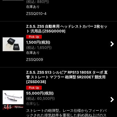
(
税込
:
880
円
)
在庫あり
ZSSQ010-4
Z.S.S. ZSS 自動車用 ヘッドレストカバー 2枚セッ
ト 汎用品
[
ZSSQ0009
]
1,500
円
(税別)
(
税込
:
1,650
円
)
在庫あり
ZSSQ009
Z.S.S. ZSS S13 シルビア RPS13 180SX ターボ 直
管 ストレート マフラー 砲弾型 SR20DET 競技用
[
ZSSD038
]
55,000
円
(税別)
(
税込
:
60,500
円
)
在庫なし
ストレートの砲弾型。レース仕様からフィードバ
ックされた排気効率を重視した斜め跳ね上げのス