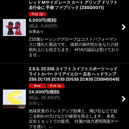
レッド Mサイズ レース カート グリップ ドリフト
走行会に 手袋 ファブリック
[
ZSSQ0011
]
6,000
円
(税別)
(
税込
:
6,600
円
)
在庫あり
ZSS製レーシンググローブはコストパフォーマン
スに優れた製品です。 抜群の操作性があなたの技
術向上にも役立ちます。 ※FIAの認証は受けており
ませ…
Z.S.S. ZC33S スイフト スイフトスポーツ ヘッド
ライトカバー クリアイエロー 左右 ヘッドランプ
ZSS ZC13S ZC53S ZD53S ZC83S
[
ZSSH0049
]
24,000
円
(税別)
(
税込
:
26,400
円
)
在庫なし
色味変更のドレスアップ効果と、飛び石などで起
こる割れや欠けなどの破損を防止します。 各色、
左右１セットでの販売。 付属の強力透明両面テー
プを使い、…