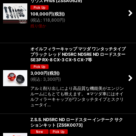
リウス Prius
[
ZSSA0629
]
108,000
円
(税別)
(
税込
:
118,800
円
)
残り僅か
オイルフィラーキャップ マツダ ワンタッチタイプ
ブラック レッド ND5RC ND5RE ND ロードスター
SE3P RX-8 CX-3 CX-5 CX-7等
3,000
円
(税別)
(
税込
:
3,300
円
)
アルミ削り出しにより高品質な機能美がエンジン
ルームにもとても映えます。 ※マツダ車にはオイ
ルフィラーキャップがワンタッチタイプとスクリ
ュータイ…
Z.S.S. ND5RC ND ロードスター インテーク サク
ションキット
[
ZSSK0073
]