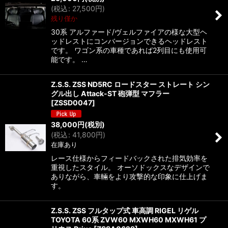
(
税込
:
27,500
円
)
残り僅か
30系 アルファード/ヴェルファイアの様な大型ヘ
ッドレストにコンバージョンできるヘッドレスト
です。 ワゴン系の車種であれば2列目にも使用可
能です。 …
Z.S.S. ZSS ND5RC ロードスター ストレート シン
グル出し Attack-ST 砲弾型 マフラー
[
ZSSD0047
]
38,000
円
(税別)
(
税込
:
41,800
円
)
在庫あり
レース仕様からフィードバックされた排気効率を
重視したスタイル。 オーソドックスなデザインで
ありながら、車輛をより攻撃的な印象に仕上げま
す。
Z.S.S. ZSS フルタップ式 車高調 RIGEL リゲル
TOYOTA 60系 ZVW60 MXWH60 MXWH61 プ