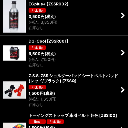
EGplus+
[
ZSSR002
]
3,500
円
(税別)
(
税込
:
3,850
円
)
在庫なし
DG-Cool
[
ZSSR001
]
6,500
円
(税別)
(
税込
:
7,150
円
)
在庫なし
Z.S.S. ZSS ショルダーパッド シートベルトパッド
(レッド/ブラック)
[
ZSSQ
]
1,500
円
(税別)
(
税込
:
1,650
円
)
在庫なし
トーイングストラップ 牽引ベルト 各色
[
ZSSI00
]
1,500
円
(税別)