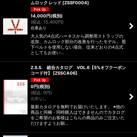
ムロック レッド
[
ZSSF0004
]
14,000
円
(税別)
(
税込
:
15,400
円
)
在庫あり
大人気の4点式ハーネスから調整用ストラップの
追加、カムロック部分の改善を行ったモデル。 股
下ベルトを使用しない場合、従来どおりの4点式
としてもお使い…
Z.S.S. 総合カタログ VOL.6【5%オフクーポン
コード付】
[
ZSSCA06
]
0
円
(税別)
(
税込
:
0
円
)
在庫なし
最新カタログを無料でお届けいたします。 ※他の
商品と同梱・同時購入はできませんのでカタログ
をご希望のお客様はこちらの商品のみご注文いた
だけますようお願…