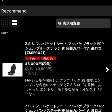
Recommend
表示順変更
閉じる
50
件
表示数
:
Z.S.S. フルバケットシート フルバケ ブラック FRP
シェル ブルーステッチ 青 背面カバー付き 裏ロゴ
並び順
:
[
ZSSF0021
]
45,000
円
(税別)
絞り込む
(
税込
:
49,500
円
)
在庫なし
FRPシェルを採用したファブリック(布)生地にシ
ンプルな各色のステッチとZ.S.S.ロゴを前後にあ
しらった エントリーモデルながら十分なクオリテ
ィな…
Z.S.S. フルバケットシート フルバケ ブラック FRP
シェル ピンクステッチ 桃 背面カバー付き 裏ロゴ