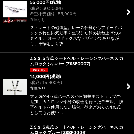
55,000
円
(税別)
(
税込
:
60,500
円
)
希望小売価格
:
55,000
円
在庫なし
ストレートの砲弾型。レース仕様からフィードバ
ックされた排気効率を重視した斜め跳ね上げのス
タイル。 オーソドックスなデザインでありなが
ら、車輛をより攻…
Z.S.S. 5点式 シートベルト レーシングハーネス カ
ムロック シルバー
[
ZSSF0007
]
14,000
円
(税別)
(
税込
:
15,400
円
)
在庫あり
大人気の4点式ハーネスから調整用ストラップの
追加、カムロック部分の改善を行ったモデル。 股
下ベルトを使用しない場合、従来どおりの4点式
としてもお使い…
Z.S.S. 5点式 シートベルト レーシングハーネス カ
ムロック ブルー
[
ZSSF0006
]