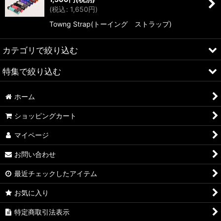
(
税込
:
1,650
円
)
Towng Strap(トーイング ストラップ)
カテゴリで絞り込む
特集で絞り込む
車高調
ホーム
ショップオリジナル車高調
ALFA ROMEO > 156
ショッピングカート
アーム
ALFA ROMEO > 147
マイページ
スペーサー
ALFA ROMEO > 159
お問い合わせ
カーボンボンネット
ALFA ROMEO > 4C
最近チェックしたアイテム
ミラー
A4
お気に入り
インテリア / パネル
A4 WAGON
特定商取引法表示