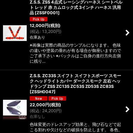
Z.S.S. ZSS 4点式 レーシングハーネス シートベル
ト レッド 赤 カムロック式 3インチ ハーネス 汎用
品
[
ZSSF0001
]
12,000
円
(税別)
(
税込
:
13,200
円
)
在庫あり
※画像は実際の商品のサンプルになります。 色味
の違いや塗装の垂れが有る場合が御座いますので
ご了承下さい ※バックルはご自身の進行方向左側
に残り…
Z.S.S. ZC33S スイフト スイフトスポーツ スモー
ク ヘッドライトカバー ダークスモーク 左右 ヘッ
ドランプ ZSS ZC13S ZC53S ZD53S ZC83S
[
ZSSH0047
]
22,000
円
(税別)
(
税込
:
24,200
円
)
在庫なし
色味変更のドレスアップ効果と、飛び石などで起
こる割れや欠けなどの破損を防止します。 各色、