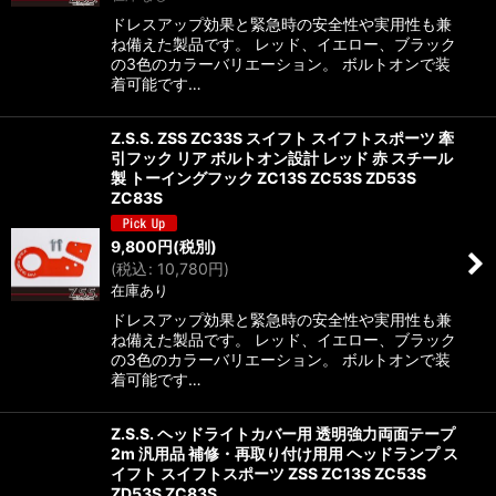
ドレスアップ効果と緊急時の安全性や実用性も兼
ね備えた製品です。 レッド、イエロー、ブラック
の3色のカラーバリエーション。 ボルトオンで装
着可能です…
Z.S.S. ZSS ZC33S スイフト スイフトスポーツ 牽
引フック リア ボルトオン設計 レッド 赤 スチール
製 トーイングフック ZC13S ZC53S ZD53S
ZC83S
9,800
円
(税別)
(
税込
:
10,780
円
)
在庫あり
ドレスアップ効果と緊急時の安全性や実用性も兼
ね備えた製品です。 レッド、イエロー、ブラック
の3色のカラーバリエーション。 ボルトオンで装
着可能です…
Z.S.S. ヘッドライトカバー用 透明強力両面テープ
2m 汎用品 補修・再取り付け用用 ヘッドランプ ス
イフト スイフトスポーツ ZSS ZC13S ZC53S
ZD53S ZC83S