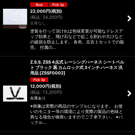
22,000
円
(税別)
(
税込
:
24,200
円
)
在庫なし
塗装を行って頂ければ色味変更が可能なドレスア
ップ効果と、飛び石などで起こる割れや欠けなど
の破損を防止します。 各色、左右１セットでの販
売。 付属の…
Z.S.S. ZSS 4点式 レーシングハーネス シートベル
ト ブラック 黒 カムロック式 3インチ ハーネス 汎
用品
[
ZSSF0002
]
12,000
円
(税別)
(
税込
:
13,200
円
)
在庫あり
※画像は実際の商品のサンプルになります。 お使
いのモニター等の環境により実際の製品の色味と
異なる場合が御座いますのでご了承下さい。 ※バ
ックル…