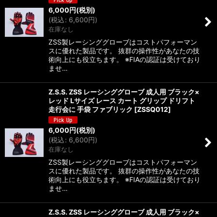
6,000
円
(税別)
(
税込
:
6,600
円
)
在庫なし
ZSS製レーシンググローブはコストパフォーマン
スに優れた製品です。 抜群の操作性があなたの技
術向上にも役立ちます。 ※FIAの認証は受けており
ませ…
Z.S.S. ZSS レーシンググローブ 成人用 ブラック×
レッド Lサイズ レース カート グリップ ドリフト
走行会に 手袋 ファブリック
[
ZSSQ012
]
6,000
円
(税別)
(
税込
:
6,600
円
)
在庫なし
ZSS製レーシンググローブはコストパフォーマン
スに優れた製品です。 抜群の操作性があなたの技
術向上にも役立ちます。 ※FIAの認証は受けており
ませ…
Z.S.S. ZSS レーシンググローブ 成人用 ブラック×