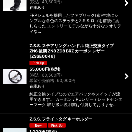
(
税込
:
49,500
円
)
在庫あり
FRPシェルを採用したファブリック(布)生地にシ
ンプルな各色のステッチとZ.S.S.ロゴを前後にあ
しらった エントリーモデルながら十分なクオリテ
ィな…
Z.S.S. ステアリング ハンドル 純正交換タイプ
ZN6 後期 ZN8 ZD8 BRZ カーボン レザー
[
ZSSE0046
]
55,000
円
(税別)
(
税込
:
60,500
円
)
希望小売価格
:
60,000
円
在庫あり
純正交換タイプなのでエアバックやスイッチが流
用できます。 カーボン / PUレザー / レッドセンタ
ーマーク 取り扱い説明書は付属しておりませ…
Z.S.S. フライトタグ キーホルダー
1,000
円
(税別)