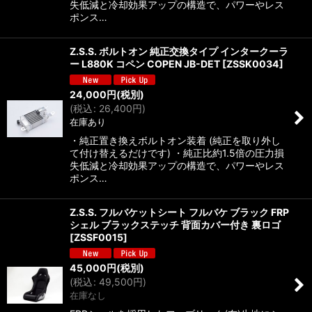
失低減と冷却効果アップの構造で、パワーやレス
ポンス…
Z.S.S. ボルトオン 純正交換タイプ インタークーラ
ー L880K コペン COPEN JB-DET
[
ZSSK0034
]
24,000
円
(税別)
(
税込
:
26,400
円
)
在庫あり
・純正置き換えボルトオン装着 (純正を取り外し
て付け替えるだけです) ・純正比約1.5倍の圧力損
失低減と冷却効果アップの構造で、パワーやレス
ポンス…
Z.S.S. フルバケットシート フルバケ ブラック FRP
シェル ブラックステッチ 背面カバー付き 裏ロゴ
[
ZSSF0015
]
45,000
円
(税別)
(
税込
:
49,500
円
)
在庫なし