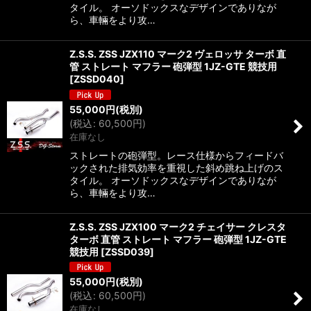
タイル。 オーソドックスなデザインでありなが
ら、車輛をより攻…
Z.S.S. ZSS JZX110 マーク2 ヴェロッサ ターボ 直
管 ストレート マフラー 砲弾型 1JZ-GTE 競技用
[
ZSSD040
]
55,000
円
(税別)
(
税込
:
60,500
円
)
在庫なし
ストレートの砲弾型。レース仕様からフィードバ
ックされた排気効率を重視した斜め跳ね上げのス
タイル。 オーソドックスなデザインでありなが
ら、車輛をより攻…
Z.S.S. ZSS JZX100 マーク2 チェイサー クレスタ
ターボ 直管 ストレート マフラー 砲弾型 1JZ-GTE
競技用
[
ZSSD039
]
55,000
円
(税別)
(
税込
:
60,500
円
)
在庫なし