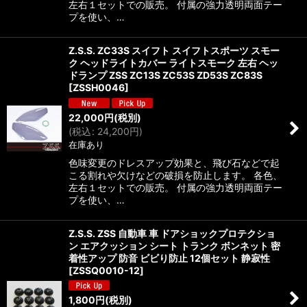
左右１セットでの販売。 付属の強力透明両面テー
プを使い、…
Z.S.S. ZC33S スイフト スイフトスポーツ スモー
ク ヘッドライトカバー ライトスモーク 左右 ヘッ
ドランプ ZSS ZC13S ZC53S ZD53S ZC83S
[
ZSSH0046
]
22,000
円
(税別)
(
税込
:
24,200
円
)
在庫あり
色味変更のドレスアップ効果と、飛び石などで起
こる割れや欠けなどの破損を防止します。 各色、
左右１セットでの販売。 付属の強力透明両面テー
プを使い、…
Z.S.S. ZSS 自動車 車 ドアショックプロテクショ
ン エアクッション シート トランク ボンネット 密
着性アップ 防音 ビビり防止 12個セット 静寂性
[
ZSSQ0010-12
]
1,800
円
(税別)